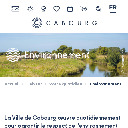
Gestion des traceurs
Aller
FR
au
Paramètres d'acces
Recherche
Réserver
Météo
Webcam
Favoris
Agenda
contenu
Ville de Cabourg
© Focalize You
Environnement
Accueil
Habiter
Votre quotidien
Environnement
La Ville de Cabourg œuvre quotidiennement
pour garantir le respect de l’environnement