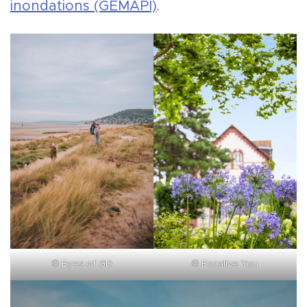
inondations (GEMAPI)
.
©
Eyes of GD
©
Focalize You