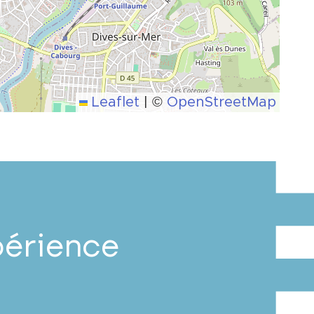
Leaflet
|
©
OpenStreetMap
périence