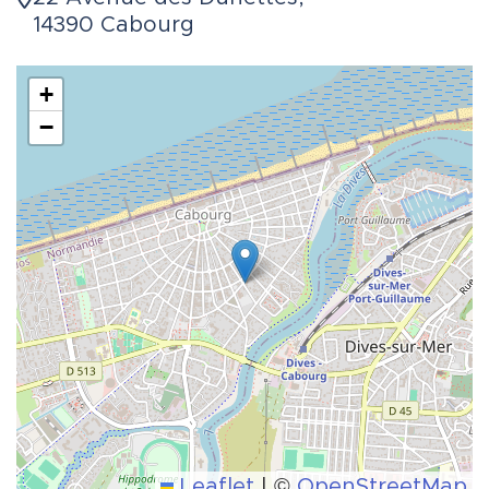
14390 Cabourg
+
−
Leaflet
|
©
OpenStreetMap