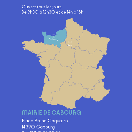
Ouvert tous les jours
De 9h30 à 12h30 et de 14h à 18h
Carte
MAIRIE DE CABOURG
Place Bruno Coquatrix
14390 Cabourg