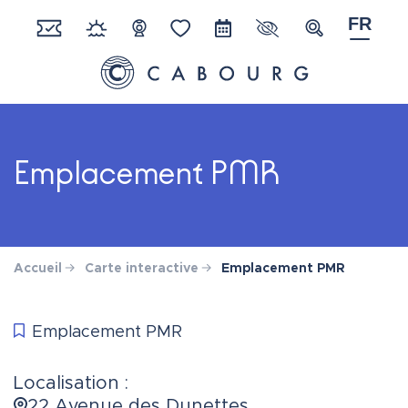
Gestion des traceurs
Aller
FR
au
Paramètres d'acces
Recherche
Réserver
Météo
Webcam
Favoris
Agenda
contenu
Ville de Cabourg
Emplacement PMR
Accueil
Carte interactive
Emplacement PMR
Emplacement PMR
Localisation :
22 Avenue des Dunettes,