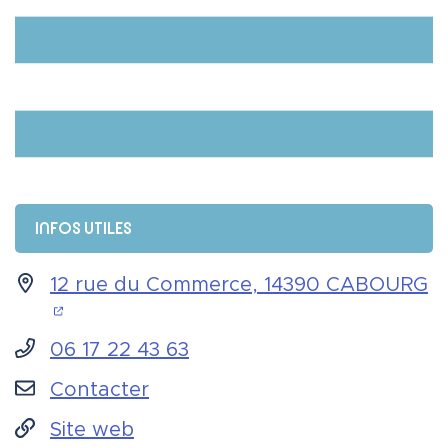
Informations complémentaires
INFOS UTILES
12 rue du Commerce, 14390 CABOURG
(ouverture dans un nouvel onglet)
06 17 22 43 63
Contacter
Site web