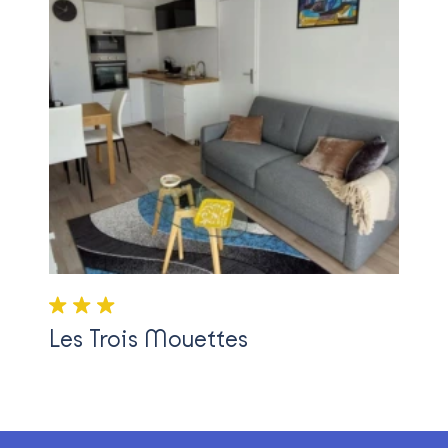
3 étoile(s)
Les Trois Mouettes