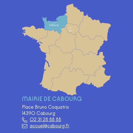
Carte
MAIRIE DE CABOURG
Place Bruno Coquatrix
14390 Cabourg
02 31 28 88 88
accueil@cabourg.fr