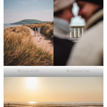
©
Eyes of GD
©
Focalize You