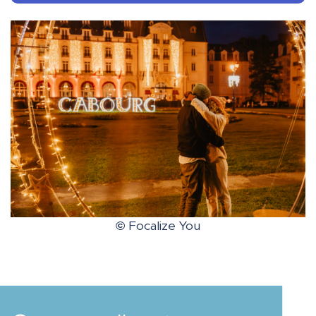
©
Focalize You