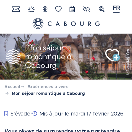
Gestion des traceurs
Aller
FR
au
Paramètres d'acces
Recherche
Réserver
Météo
Webcam
Favoris
Agenda
contenu
Ville de Cabourg
Mon séjour
© Focalize You
romantique à
Cabourg
Ajouter 
Accueil
Expériences à vivre
Mon séjour romantique à Cabourg
S'évader
Mis à jour le
mardi 17 février 2026
Vous rêvez de surprendre votre partenaire