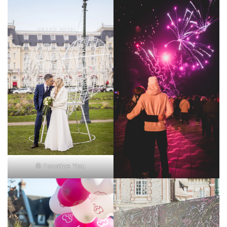
©
Focalize You