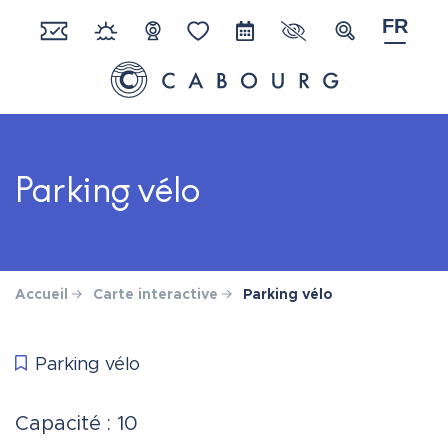
Gestion des traceurs
Aller
FR
au
Paramètres d'acces
Recherche
Réserver
Météo
Webcam
Favoris
Agenda
contenu
Ville de Cabourg
Parking vélo
Accueil
Carte interactive
Parking vélo
Parking vélo
Capacité : 10