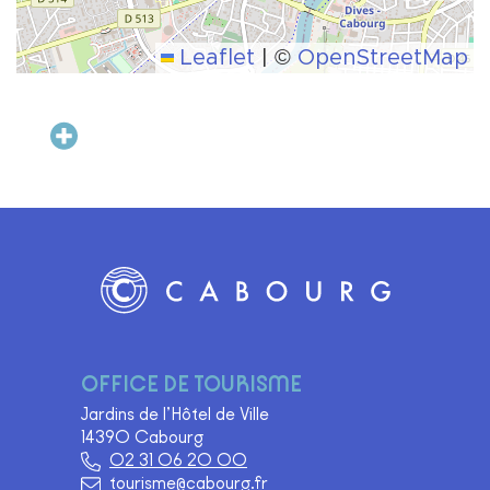
Leaflet
|
©
OpenStreetMap
Ajouter au carnet de voyage
Logo Site officiel de Cabourg
OFFICE DE TOURISME
Jardins de l’Hôtel de Ville
14390 Cabourg
02 31 06 20 00
tourisme@cabourg.fr